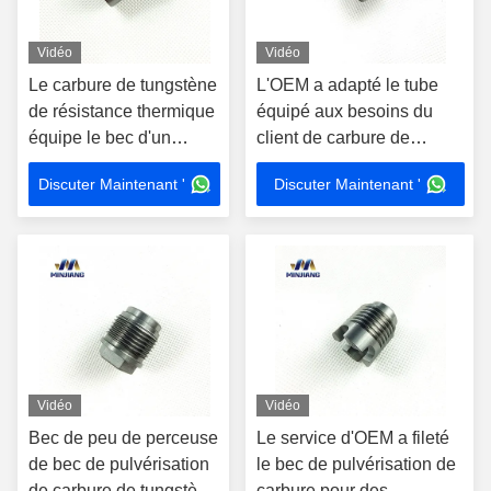
Vidéo
Vidéo
Le carbure de tungstène
L'OEM a adapté le tube
de résistance thermique
équipé aux besoins du
équipe le bec d'un
client de carbure de
gicleur de pulvérisation
tungstène a cimenté le bec
Discuter Maintenant '
Discuter Maintenant '
de carbure de forage de
de pulvérisation de
pétrole
carbure
Vidéo
Vidéo
Bec de peu de perceuse
Le service d'OEM a fileté
de bec de pulvérisation
le bec de pulvérisation de
de carbure de tungstène
carbure pour des