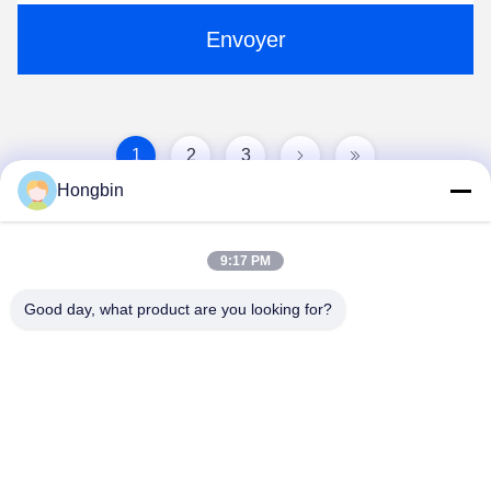
Envoyer
1
2
3
Hongbin
9:17 PM
Good day, what product are you looking for?
Chengdu Minjiang Precision Cutting Tool Co.,
Ltd.
mkt@cdmjdj.cn
86-028-82631290