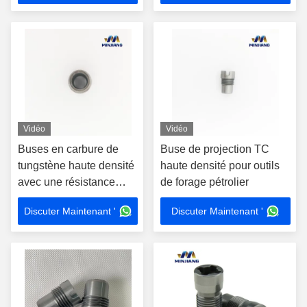
Vidéo
Vidéo
Buses en carbure de
Buse de projection TC
tungstène haute densité
haute densité pour outils
avec une résistance
de forage pétrolier
élevée à l'usure et aux
Discuter Maintenant '
Discuter Maintenant '
chocs pour un forage
efficace