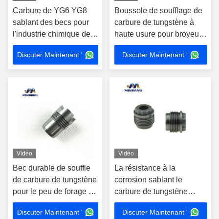
Carbure de YG6 YG8
Boussole de soufflage de
sablant des becs pour
carbure de tungstène à
l'industrie chimique de
haute usure pour broyeurs
pétrole
à pétrole - haute densité et
Discuter Maintenant '
Discuter Maintenant '
durable
Vidéo
Vidéo
Bec durable de souffle
La résistance à la
de carbure de tungstène
corrosion sablant le
pour le peu de forage de
carbure de tungstène
pétrole avec la haute
équipe YG6X d'un gicleur
Discuter Maintenant '
Discuter Maintenant '
densité