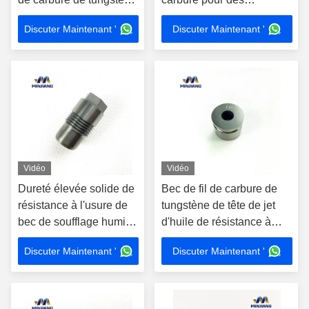
ISO9001 pour le forage
machines de pétrole
Discuter Maintenant '
Discuter Maintenant '
de pétrole
Vidéo
Vidéo
Dureté élevée solide de
Bec de fil de carbure de
résistance à l'usure de
tungstène de tête de jet
bec de soufflage humide
d'huile de résistance à
de bec de pulvérisation
l'érosion
Discuter Maintenant '
Discuter Maintenant '
d'huile de carbure