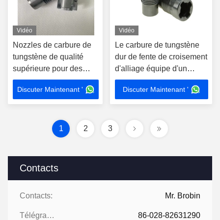
Vidéo
Vidéo
Nozzles de carbure de
Le carbure de tungstène
tungstène de qualité
dur de fente de croisement
supérieure pour des
d'alliage équipe d'un
performances
gicleur pour le forage de
Discuter Maintenant '
Discuter Maintenant '
constantes
pétrole
1
2
3
Contacts
Contacts:
Mr. Brobin
Télégramme:
86-028-82631290