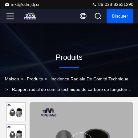
mkt@cdmjdj.cn
86-028-82631290
Discuter
Produits
Maison
>
Produits
>
Incidence Radiale De Comité Technique
>
Rapport radial de comité technique de carbure de tungstène
de résistance à l'usure adapté aux besoins du client