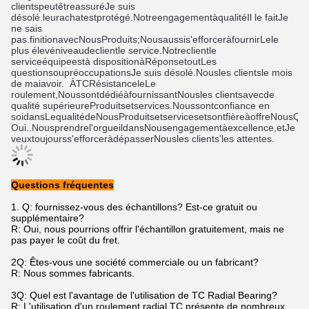
clients
peut
être
assuré
Je suis 
désolé.
leur
achat
est
protégé
.
Notre
engagement
à
qualité
Il le fait
Je 
ne sais 
pas.
finition
avec
Nous
Produits
;
Nous
aussi
s'efforcer
à
fournir
Le
le 
plus élevé
niveau
de
client
le service
.
Notre
client
le 
service
équipe
est
à disposition
à
Réponse
tout
Les 
questions
ou
préoccupations
Je suis désolé.
Nous
les clients
le mois 
de mai
avoir
.
À
TC
Résistance
le
Le 
roulement
,
Nous
sont
dédié
à
fournissant
Nous
les clients
avec
de 
qualité supérieure
Produits
et
services
.
Nous
sont
confiance en 
soi
dans
Le
qualité
de
Nous
Produits
et
services
et
sont
fière
à
offre
Nous
Qua
Oui.
.
Nous
prendre
l'orgueil
dans
Nous
engagement
à
excellence
,
et
Je 
veux
toujours
s'efforcer
à
dépasser
Nous
les clients
'
les attentes
.
Questions fréquentes
1. Q: fournissez-vous des échantillons? Est-ce gratuit ou
supplémentaire?
R: Oui, nous pourrions offrir l'échantillon gratuitement, mais ne
pas payer le coût du fret.
2Q: Êtes-vous une société commerciale ou un fabricant?
R: Nous sommes fabricants.
3Q: Quel est l'avantage de l'utilisation de TC Radial Bearing?
R: L'utilisation d'un roulement radial TC présente de nombreux