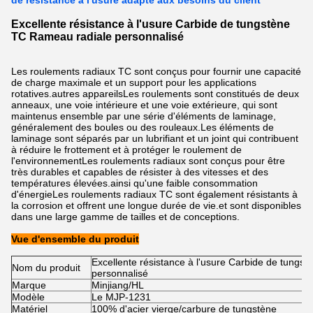
de résistance à l'usure adapté aux besoins du client
Excellente résistance à l'usure Carbide de tungstène
TC Rameau radiale personnalisé
Les roulements radiaux TC sont conçus pour fournir une capacité
de charge maximale et un support pour les applications
rotatives.autres appareilsLes roulements sont constitués de deux
anneaux, une voie intérieure et une voie extérieure, qui sont
maintenus ensemble par une série d'éléments de laminage,
généralement des boules ou des rouleaux.Les éléments de
laminage sont séparés par un lubrifiant et un joint qui contribuent
à réduire le frottement et à protéger le roulement de
l'environnementLes roulements radiaux sont conçus pour être
très durables et capables de résister à des vitesses et des
températures élevées.ainsi qu'une faible consommation
d'énergieLes roulements radiaux TC sont également résistants à
la corrosion et offrent une longue durée de vie.et sont disponibles
dans une large gamme de tailles et de conceptions.
Vue d'ensemble du produit
Excellente résistance à l'usure Carbide de tungs
Nom du produit
personnalisé
Marque
Minjiang/HL
Modèle
Le MJP-1231
Matériel
100% d'acier vierge/carbure de tungstène