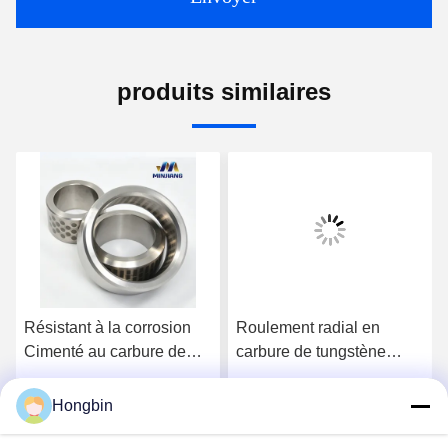
produits similaires
Résistant à la corrosion
Roulement radial en
Cimenté au carbure de
carbure de tungstène
tungstène TC Résistant à
cémenté TC avec une
la corrosion
résistance élevée à la
Hongbin
Discuter Maintenant
Discuter Maintenant
corrosion, personnalisé
pour les applications