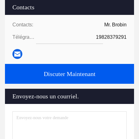
Contacts
Contacts:
Mr. Brobin
Télégramme:
19828379291
Discuter Maintenant
Envoyez-nous un courriel.