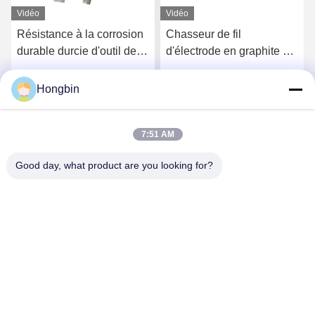
Vidéo
Vidéo
Résistance à la corrosion
Chasseur de fil
durable durcie d'outil de
d'électrode en graphite de
filetage de carbure de
carbure de tungstène
précision en métal
chassant l'outil
Hongbin
Discuter Maintenant
Discuter Maintenant
7:51 AM
Good day, what product are you looking for?
Chengdu Minjiang Precision Cutting Tool Co.,
Ltd.
mkt@cdmjdj.cn
86-028-82631290
219 JINFU RD, SECTEUR DE WENJIANG, CHENGDU,