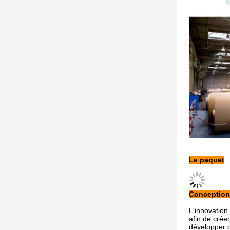
Le paquet
Conception 
L'innovation
afin de crée
développer d