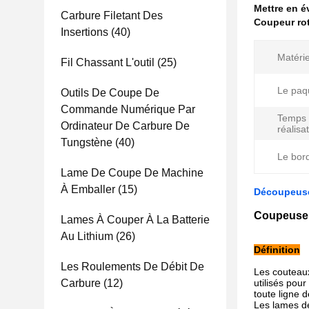
Mettre en 
Carbure Filetant Des
Coupeur rot
Insertions
(40)
Matérie
Fil Chassant L'outil
(25)
Le paq
Outils De Coupe De
Commande Numérique Par
Temps
Ordinateur De Carbure De
réalisat
Tungstène
(40)
Le bor
Lame De Coupe De Machine
À Emballer
(15)
Découpeuses
Coupeuse r
Lames À Couper À La Batterie
Au Lithium
(26)
Définition
Les Roulements De Débit De
Les couteaux
Carbure
(12)
utilisés pou
toute ligne 
Les lames de