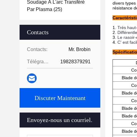
Soudage À L'arc Transféré
divers types
résistance d
Par Plasma
(25)
Caractérist
Très haut
Contacts
Différent
l
Le rasoir
-
C' est faci
Contacts:
Mr. Brobin
Spécificati
Télégramme:
19828379291
Co
Blade d
Co
Blade d
Discuter Maintenant
Co
Blade d
Blade d
Envoyez-nous un courriel.
Co
Blade d