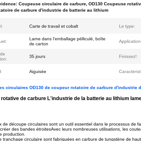
évidence:
Coupeuse circulaire de carbure
,
OD130 Coupeuse rotativ
atoire de carbure d'industrie de batterie au lithium
l:
Carte de travail et cobalt
Le type:
Lame dans l'emballage pélliculé, boîte
uet:
Application
de carton
 de
35 jours
Finissez!:
ion:
d:
Aiguisée
Caractérist
 circulaires OD130 de coupeur rotatoire de carbure d'industrie de
otative de carbure L'industrie de la batterie au lithium lam
 de découpe circulaires sont un outil essentiel dans le processus de f
r créer des bandes étroitesAvec leurs nombreuses utilisations, les coute
de production.
 tranchage circulaire sont fabriquées en carbure de tungstène de haute