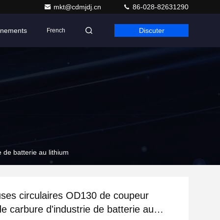
mkt@cdmjdj.cn
86-028-82631290
nements
Discuter
French
de batterie au lithium
es circulaires OD130 de coupeur
de carbure d'industrie de batterie au