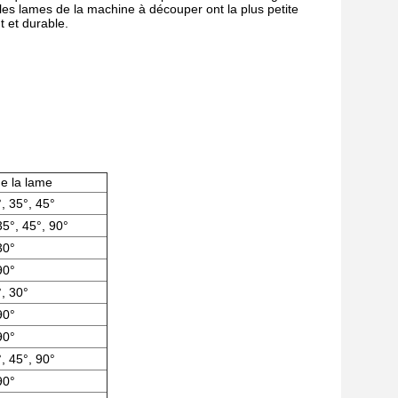
s lames de la machine à découper ont la plus petite
t et durable.
e la lame
, 35°, 45°
35°, 45°, 90°
30°
90°
, 30°
90°
90°
, 45°, 90°
90°