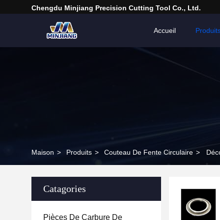
Chengdu Minjiang Precision Cutting Tool Co., Ltd.
Accueil
Produit
Maison
>
Produits
>
Couteau De Fente Circulaire
>
Déco
Catagories
Pièces De Carbure De