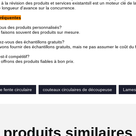
 à la révision des produits et services existantsIl est un moteur clé de
 longueur d'avance sur la concurrence.
fréquentes
ous des produits personnalisés?
 faisons souvent des produits sur mesure.
ez-vous des échantillons gratuits?
ons fournir des échantillons gratuits, mais ne pas assumer le coût du f
st-il compétitif?
offrons des produits fiables à bon prix.
 fente circulaire
couteaux circulaires de découpeuse
Lames 
produits similaires