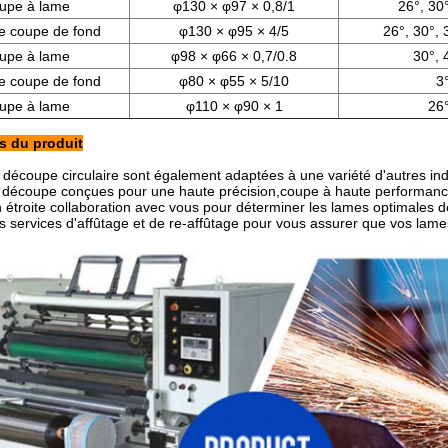
upe à lame
φ130 × φ97 × 0,8/1
26°, 30°
e coupe de fond
φ130 × φ95 × 4/5
26°, 30°, 
upe à lame
φ98 × φ66 × 0,7/0.8
30°, 
e coupe de fond
φ80 × φ55 × 5/10
3°
upe à lame
φ110 × φ90 × 1
26°
s du produit
découpe circulaire sont également adaptées à une variété d'autres in
 découpe conçues pour une haute précision,coupe à haute performanc
en étroite collaboration avec vous pour déterminer les lames optimales
rs services d'affûtage et de re-affûtage pour vous assurer que vos lames 