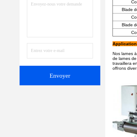
Co
Blade d
Co
Blade d
Co
Application
Nos lames à 
de lames de
travaillera 
offrons dive
Envoyer