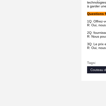
technologies
à garder une
Questions 
1Q: Offrez-v
R: Oui, nous
2Q: fourniss
R: Nous pouv
3Q: Le prix e
R: Oui, nous 
Tags:
Couteau de