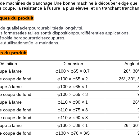
 de machines de tranchage.Une bonne machine à découper exige que le
e coupe, la résistance à l'usure la plus élevée, et un tranchant tranchan
iques du produit
-
de qualité
acier
pour
durabilité
et
la longévité.
es formes
et
les tailles sont
à disposition
pour
différent
les applications.
étroit
le bord
pour
précise
coupures.
le.
à
utilisation
et
Je le maintiens.
on du produit
Définition
Dimension
Angle d
upe à lame
φ100 × φ65 × 0.7
26°, 30°
e coupe de fond
φ100 × φ65 × 2
26°, 30°, 
upe à lame
φ100 × φ65 × 1
e coupe de fond
φ100 × φ65 × 3
upe à lame
φ110 × φ90 × 1
26°
e coupe de fond
φ110 × φ75 × 3
e coupe de fond
φ110 × φ90 × 3
upe à lame
φ130 × φ88 × 1
26°, 30°
e coupe de fond
φ130 × φ70 × 3/5