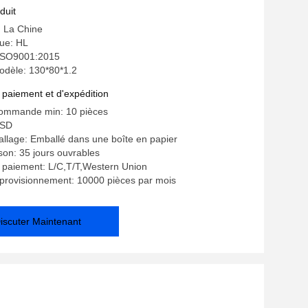
duit
: La Chine
ue: HL
: ISO9001:2015
dèle: 130*80*1.2
 paiement et d'expédition
commande min: 10 pièces
USD
allage: Emballé dans une boîte en papier
ison: 35 jours ouvrables
 paiement: L/C,T/T,Western Union
provisionnement: 10000 pièces par mois
iscuter Maintenant