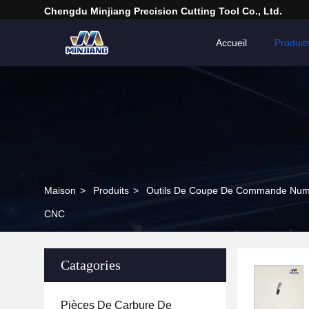
Chengdu Minjiang Precision Cutting Tool Co., Ltd.
Accueil
Produit
Maison
>
Produits
>
Outils De Coupe De Commande Numé
CNC
Catagories
Pièces De Carbure De