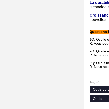
La durabil
technologie
Croissanc
nouvelles i
Questions 
1Q: Quelle e
R: Vous pouv
2Q: Quelle 
R: Notre qua
3Q: Quels m
R: Nous acce
Tags:
Outils de
Outils de