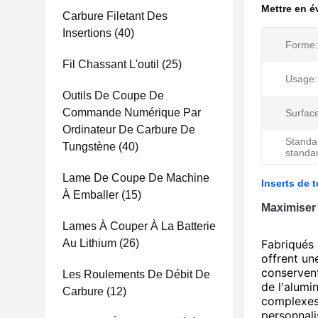
Mettre en 
Carbure Filetant Des
Insertions
(40)
Forme:
Fil Chassant L'outil
(25)
Usage:
Outils De Coupe De
Commande Numérique Par
Surface
Ordinateur De Carbure De
Standa
Tungstène
(40)
standa
Lame De Coupe De Machine
Inserts de 
À Emballer
(15)
Maximiser 
Lames À Couper À La Batterie
Au Lithium
(26)
Fabriqués 
offrent un
conservent
Les Roulements De Débit De
de l'alumi
Carbure
(12)
complexes 
personnali