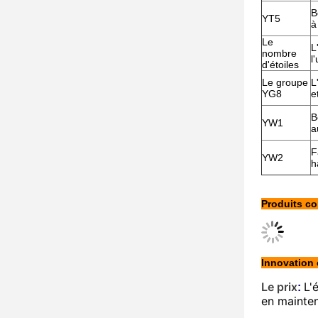
B
YT5
à
Le
L
nombre
l
d'étoiles
Le groupe
L
YG8
e
B
YW1
a
F
YW2
h
Produits c
Innovation
Le prix
L'
:
en mainten