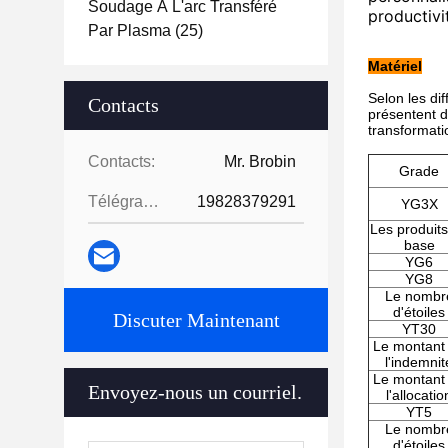
Soudage À L'arc Transféré
productivi
Par Plasma
(25)
Matériel
Selon les di
Contacts
présentent d
transformati
Contacts:
Mr. Brobin
Grade
Télégramme:
19828379291
YG3X
Les produit
base
YG6
YG8
Le nombr
d'étoiles
Discuter Maintenant
YT30
Le montant
l'indemnit
Le montant
Envoyez-nous un courriel.
l'allocatio
YT5
Le nombr
d'étoiles