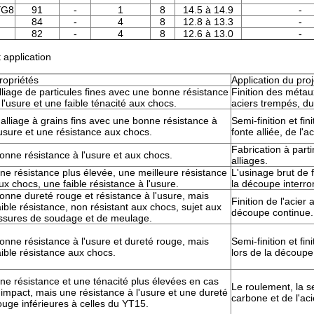
YG8
91
-
1
8
14.5 à 14.9
-
84
-
4
8
12.8 à 13.3
-
82
-
4
8
12.6 à 13.0
-
 application
ropriétés
Application du proj
lliage de particules fines avec une bonne résistance
Finition des métau
 l'usure et une faible ténacité aux chocs.
aciers trempés, d
'alliage à grains fins avec une bonne résistance à
Semi-finition et fin
'usure et une résistance aux chocs.
fonte alliée, de l'ac
Fabrication à part
onne résistance à l'usure et aux chocs.
alliages.
ne résistance plus élevée, une meilleure résistance
L'usinage brut de 
ux chocs, une faible résistance à l'usure.
la découpe interr
onne dureté rouge et résistance à l'usure, mais
Finition de l'acier 
aible résistance, non résistant aux chocs, sujet aux
découpe continue.
issures de soudage et de meulage.
onne résistance à l'usure et dureté rouge, mais
Semi-finition et fin
aible résistance aux chocs.
lors de la découpe
ne résistance et une ténacité plus élevées en cas
Le roulement, la sem
'impact, mais une résistance à l'usure et une dureté
carbone et de l'aci
ouge inférieures à celles du YT15.