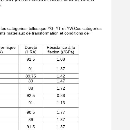
.
rentes catégories, telles que YG, YT et YW.Ces catégories
ents matériaux de transformation et conditions de
thermique
Dureté
Résistance à la
K)
(HRA)
flexion ((/GPa)
91.5
1.08
91
1.37
89.75
1.42
89
1.47
88
1.72
92.5
0.88
91
1.13
90.5
1.77
89
1.37
91.5
1.37