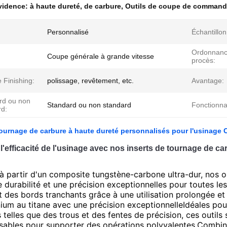
évidence:
à haute dureté
,
de carbure
,
Outils de coupe de commande
Personnalisé
Échantillon
Ordonnanc
Coupe générale à grande vitesse
procès:
 Finishing:
polissage, revêtement, etc.
Avantage:
rd ou non
Standard ou non standard
Fonctionnal
rd:
tournage de carbure à haute dureté personnalisés pour l'usinage
l'efficacité de l'usinage avec nos inserts de tournage de c
à partir d'un composite tungstène-carbone ultra-dur, nos
e durabilité et une précision exceptionnelles pour toutes le
 des bords tranchants grâce à une utilisation prolongée et 
nium au titane avec une précision exceptionnelleIdéales po
telles que des trous et des fentes de précision, ces outils
sables pour supporter des opérations polyvalentes.Combin