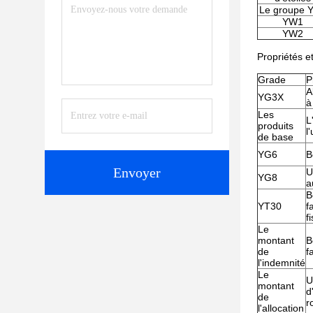
Le groupe 
YW1
YW2
Propriétés et
Grade
P
A
YG3X
à
Les
L
produits
l
de base
YG6
B
Envoyer
U
YG8
a
B
YT30
f
f
Le
montant
B
de
f
l'indemnité
Le
U
montant
d
de
r
l'allocation