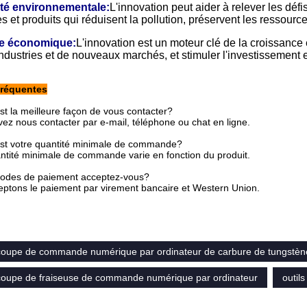
ité environnementale:
L'innovation peut aider à relever les d
s et produits qui réduisent la pollution, préservent les ressourc
e économique:
L'innovation est un moteur clé de la croissance
ndustries et de nouveaux marchés, et stimuler l'investissement et 
fréquentes
st la meilleure façon de vous contacter?
ez nous contacter par e-mail, téléphone ou chat en ligne.
est votre quantité minimale de commande?
ntité minimale de commande varie en fonction du produit.
odes de paiement acceptez-vous?
ptons le paiement par virement bancaire et Western Union.
 coupe de commande numérique par ordinateur de carbure de tungstèn
 coupe de fraiseuse de commande numérique par ordinateur
outil