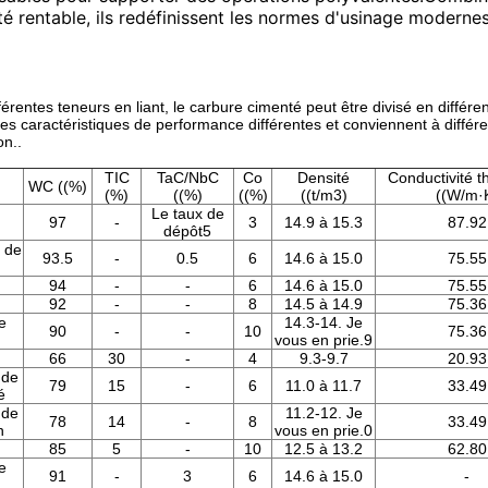
té rentable, ils redéfinissent les normes d'usinage modernes
fférentes teneurs en liant, le carbure cimenté peut être divisé en diffé
es caractéristiques de performance différentes et conviennent à différ
on..
TIC
TaC/NbC
Co
Densité
Conductivité 
WC ((%)
(%)
((%)
((%)
((t/m3)
((W/m·
Le taux de
97
-
3
14.9 à 15.3
87.92
dépôt5
s de
93.5
-
0.5
6
14.6 à 15.0
75.55
94
-
-
6
14.6 à 15.0
75.55
92
-
-
8
14.5 à 14.9
75.36
e
14.3-14. Je
90
-
-
10
75.36
vous en prie.9
66
30
-
4
9.3-9.7
20.93
 de
79
15
-
6
11.0 à 11.7
33.49
é
 de
11.2-12. Je
78
14
-
8
33.49
n
vous en prie.0
85
5
-
10
12.5 à 13.2
62.80
e
91
-
3
6
14.6 à 15.0
-