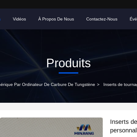
s
Vidéos
À Propos De Nous
Contactez-Nous
Évé
Produits
rique Par Ordinateur De Carbure De Tungstène
>
Inserts de tourn
Inserts d
personnal