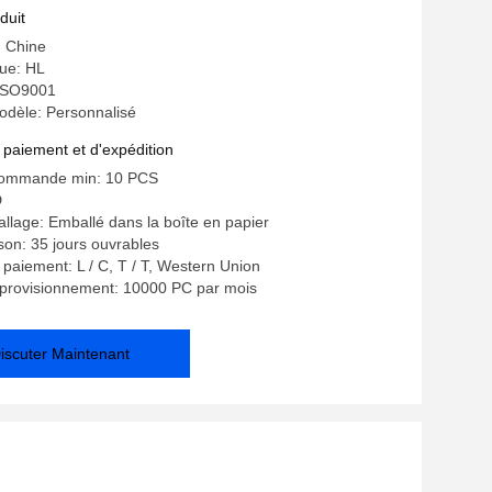
duit
: Chine
ue: HL
: ISO9001
dèle: Personnalisé
 paiement et d'expédition
commande min: 10 PCS
D
allage: Emballé dans la boîte en papier
ison: 35 jours ouvrables
 paiement: L / C, T / T, Western Union
pprovisionnement: 10000 PC par mois
iscuter Maintenant