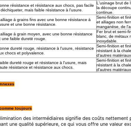
L'usinage brut de l
onne résistance et résistance aux chocs, pas facile
la découpe continu
 déchiqueter, mais faible résistance à l'usure.
continue.
Semi-finition et fin
'alliage à grains fins avec une bonne résistance à
et alliages non fer
'usure et une bonne résistance.
manganèse, de l'aci
Fer brut et semi-fin
'alliage à grain moyen, avec une bonne résistance
blanc, de métaux no
t une faible dureté rouge.
inoxydable.
Semi-finition et fin
onne dureté rouge, résistance à l'usure, résistance
résistant à la chal
ux chocs et polyvalence.
d'autres matériaux 
Semi-finition et fin
aible dureté rouge et résistance à l'usure, mais
résistant à la chal
aute résistance et résistance aux chocs.
d'autres matériaux 
onnexes
 comme toujours
élimination des intermédiaires signifie des coûts nettement 
ant une qualité supérieure, ce qui vous offre une valeur exc