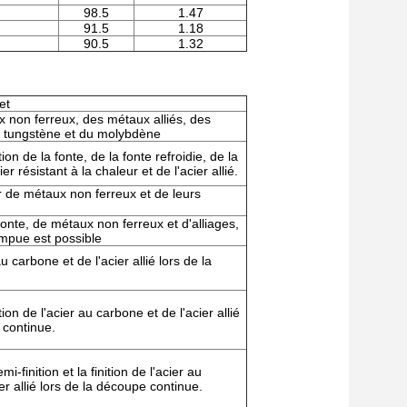
98.5
1.47
91.5
1.18
90.5
1.32
et
x non ferreux, des métaux alliés, des
u tungstène et du molybdène
ition de la fonte, de la fonte refroidie, de la
ier résistant à la chaleur et de l'acier allié.
ir de métaux non ferreux et de leurs
fonte, de métaux non ferreux et d'alliages,
ompue est possible
au carbone et de l'acier allié lors de la
ition de l'acier au carbone et de l'acier allié
 continue.
i-finition et la finition de l'acier au
er allié lors de la découpe continue.