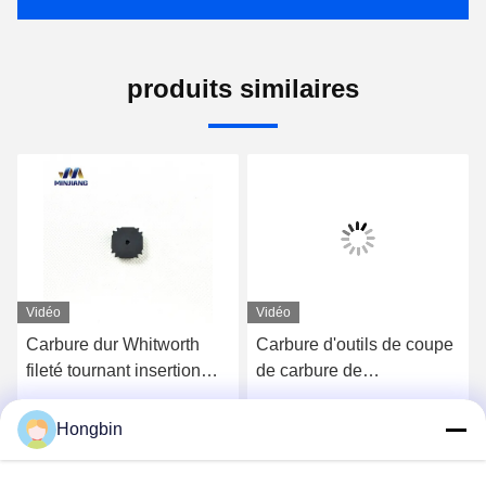
produits similaires
Vidéo
Vidéo
Carbure dur Whitworth
Carbure d'outils de coupe
fileté tournant insertion
de carbure de
pour la coupe de surface
MC3/MC3+L filetant l'OEM
des tuyaux en acier
d'insertions
Hongbin
Discuter Maintenant
Discuter Maintenant