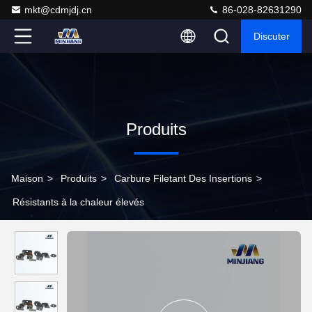
mkt@cdmjdj.cn
86-028-82631290
Discuter
Produits
Maison
>
Produits
>
Carbure Filetant Des Insertions
>
Résistants à la chaleur élevés