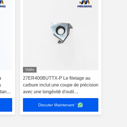
Vidéo
à
27ER400BUTTX-P Le filetage au
a
carbure inclut une coupe de précision
 dans
avec une longévité d'outil
exceptionnelle
Discuter Maintenant '