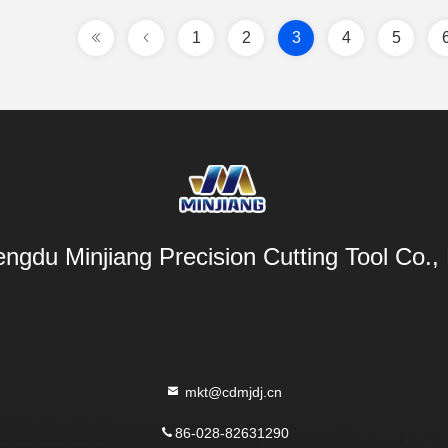
1
2
3
4
5
ngdu Minjiang Precision Cutting Tool Co., 
mkt@cdmjdj.cn
86-028-82631290