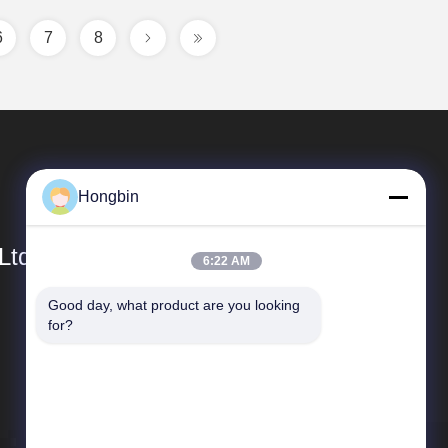
6
7
8
Hongbin
Ltd.
6:22 AM
Good day, what product are you looking 
Liens Rapides
for?
profil de l'entreprise
Visite d'usine
Conditions de paiement