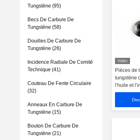
Tungstène
(95)
Becs De Carbure De
Tungstène
(58)
Douilles De Carbure De
Tungstène
(26)
Vidéo
Incidence Radiale De Comité
Technique
(41)
Pièces de 
tungstène
Couteau De Fente Circulaire
l'huile et l
(32)
Disc
Anneaux En Carbure De
Tungstène
(15)
Bouton De Carbure De
Tungstène
(21)