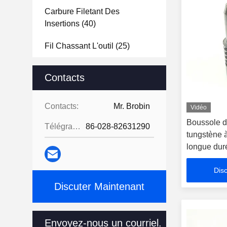
Carbure Filetant Des
Insertions
(40)
Fil Chassant L'outil
(25)
Outils De Coupe De
Contacts
Commande Numérique Par
Ordinateur De Carbure De
Tungstène
(40)
Contacts:
Mr. Brobin
Vidéo
Boussole d
Télégramme:
86-028-82631290
Lame De Coupe De Machine
tungstène 
À Emballer
(15)
longue duré
à la corros
Lames À Couper À La Batterie
Disc
Au Lithium
(26)
Discuter Maintenant
Les Roulements De Débit De
Carbure
(12)
Envoyez-nous un courriel.