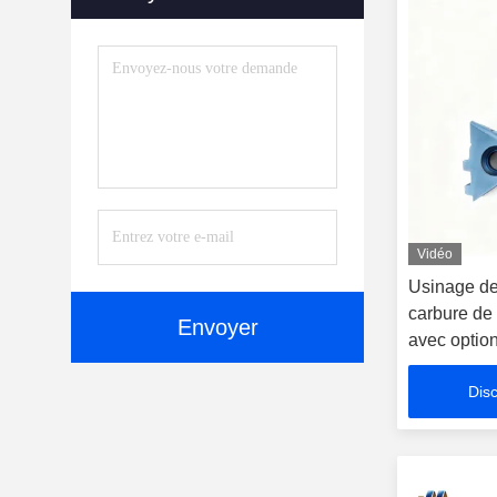
Soudage À L'arc Transféré
Par Plasma
(25)
Vidéo
Usinage de
carbure de
Envoyer
avec optio
pour le file
Disc