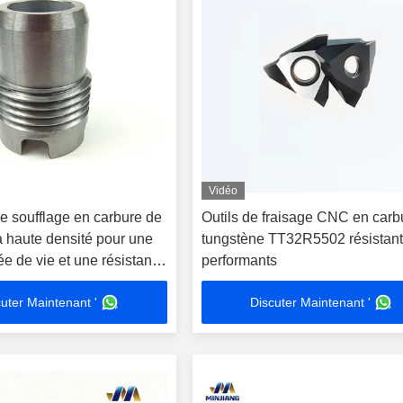
Vidéo
e soufflage en carbure de
Outils de fraisage CNC en carb
à haute densité pour une
tungstène TT32R5502 résistant
e de vie et une résistance
performants
ion
uter Maintenant '
Discuter Maintenant '