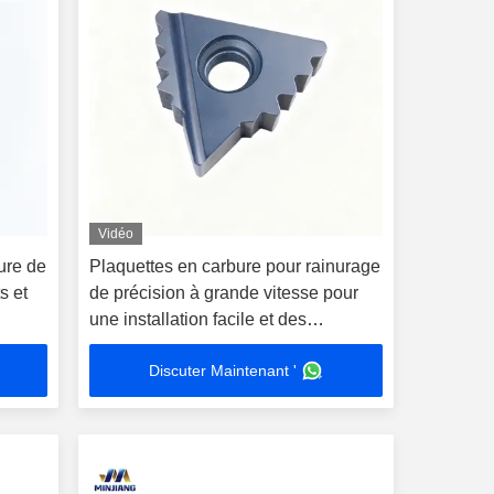
Vidéo
ure de
Plaquettes en carbure pour rainurage
s et
de précision à grande vitesse pour
une installation facile et des
performances de filetage supérieures
Discuter Maintenant '