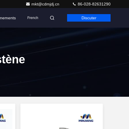
mkt@cdmjdj.cn
86-028-82631290
nements
Discuter
French
stène