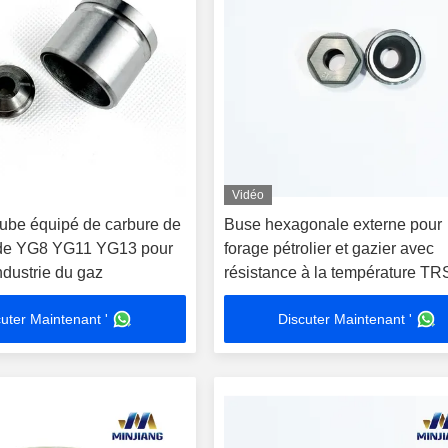
Vidéo
tube équipé de carbure de
Buse hexagonale externe pour
 de YG8 YG11 YG13 pour
forage pétrolier et gazier avec
'industrie du gaz
résistance à la température TR
2200
uter Maintenant '
Discuter Maintenant '