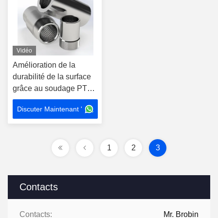
Vidéo
Amélioration de la
durabilité de la surface
grâce au soudage PTA
pour les composants
Discuter Maintenant '
hautes performances
1
2
3
Contacts
Contacts:
Mr. Brobin