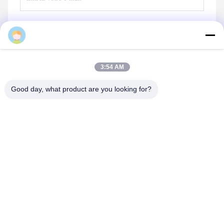
Envoyer
3:54 AM
Good day, what product are you looking for?
Chengdu Minjiang Precision Cutting Tool Co.,
Ltd.
mkt@cdmjdj.cn
86-028-82631290
219 JINFU RD, SECTEUR DE WENJIANG, CHENGDU,
SICHUAN, CHINE